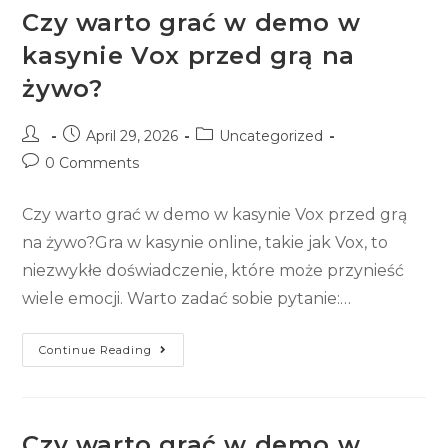
Czy warto grać w demo w
kasynie Vox przed grą na
żywo?
April 29, 2026
Uncategorized
0 Comments
Czy warto grać w demo w kasynie Vox przed grą
na żywo?Gra w kasynie online, takie jak Vox, to
niezwykłe doświadczenie, które może przynieść
wiele emocji. Warto zadać sobie pytanie:…
Continue Reading
Czy warto grać w demo w