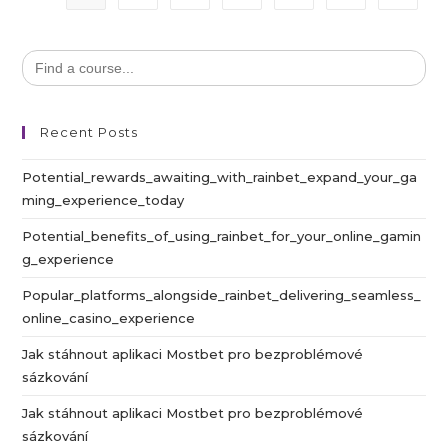
Search
for:
Recent Posts
Potential_rewards_awaiting_with_rainbet_expand_your_ga
ming_experience_today
Potential_benefits_of_using_rainbet_for_your_online_gamin
g_experience
Popular_platforms_alongside_rainbet_delivering_seamless_
online_casino_experience
Jak stáhnout aplikaci Mostbet pro bezproblémové
sázkování
Jak stáhnout aplikaci Mostbet pro bezproblémové
sázkování