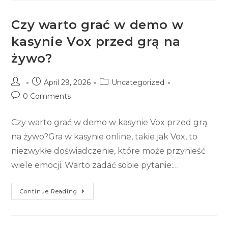
Czy warto grać w demo w
kasynie Vox przed grą na
żywo?
April 29, 2026
Uncategorized
0 Comments
Czy warto grać w demo w kasynie Vox przed grą
na żywo?Gra w kasynie online, takie jak Vox, to
niezwykłe doświadczenie, które może przynieść
wiele emocji. Warto zadać sobie pytanie:…
Continue Reading