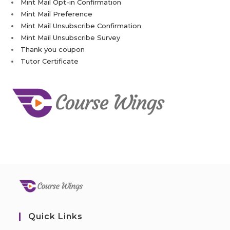
Mint Mail Opt-in Confirmation
Mint Mail Preference
Mint Mail Unsubscribe Confirmation
Mint Mail Unsubscribe Survey
Thank you coupon
Tutor Certificate
Quick Links