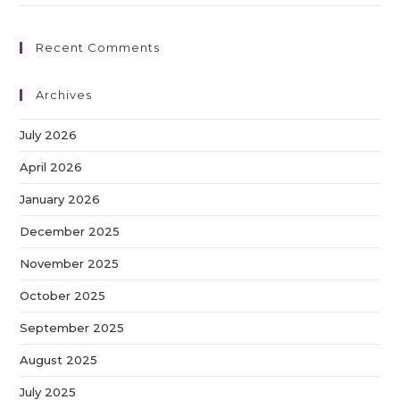
Recent Comments
Archives
July 2026
April 2026
January 2026
December 2025
November 2025
October 2025
September 2025
August 2025
July 2025